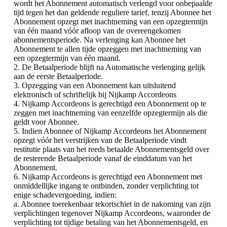
wordt het Abonnement automatisch verlengd voor onbepaalde
tijd tegen het dan geldende reguliere tarief, tenzij Abonnee het
Abonnement opzegt met inachtneming van een opzegtermijn
van één maand vóór afloop van de overeengekomen
abonnementsperiode. Na verlenging kan Abonnee het
Abonnement te allen tijde opzeggen met inachtneming van
een opzegtermijn van één maand.
2. De Betaalperiode blijft na Automatische verlenging gelijk
aan de eerste Betaalperiode.
3. Opzegging van een Abonnement kan uitsluitend
elektronisch of schriftelijk bij Nijkamp Accordeons
4. Nijkamp Accordeons is gerechtigd een Abonnement op te
zeggen met inachtneming van eenzelfde opzegtermijn als die
geldt voor Abonnee.
5. Indien Abonnee of Nijkamp Accordeons het Abonnement
opzegt vóór het verstrijken van de Betaalperiode vindt
restitutie plaats van het reeds betaalde Abonnementsgeld over
de resterende Betaalperiode vanaf de einddatum van het
Abonnement.
6. Nijkamp Accordeons is gerechtigd een Abonnement met
onmiddellijke ingang te ontbinden, zonder verplichting tot
enige schadevergoeding, indien:
a. Abonnee toerekenbaar tekortschiet in de nakoming van zijn
verplichtingen tegenover Nijkamp Accordeons, waaronder de
verplichting tot tijdige betaling van het Abonnementsgeld, en