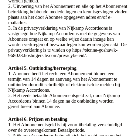
worden gemeld.
2. Uitvoering van het Abonnement en alle op het Abonnement
betrekking hebbende mededelingen en kennisgevingen vinden
plaats aan het door Abonnee opgegeven adres en/of e-
mailadres.
3. In de privacyverklaring van Nijkamp Accordeons is
vastgelegd hoe Nijkamp Accordeons met de gegevens van
Abonnees omgaat en op welke wijze daarin inzage kan
worden verkregen of bezwaar tegen kan worden gemaakt. De
privacyverklaring is te vinden op https://sienna-goshawk-
968028.hostingersite.com/privacybeleid/.
Artikel 5. Ontbinding/herroeping
1. Abonnee heeft het recht een Abonnement binnen een
termijn van 14 dagen na aanvang van het Abonnement te
ontbinden door dit schriftelijk of elektronisch te melden bij
Nijkamp Accordeons.
2. Het reeds betaalde Abonnementsgeld zal, door Nijkamp
Accordeons binnen 14 dagen na de ontbinding worden
gerestitueerd aan Abonnee.
Artikel 6. Prijzen en betaling
1. Het Abonnementsgeld is bij vooruitbetaling verschuldigd
over de overeengekomen Betaalperiode.
2. Nijkamp Accordeons behoudt zich het recht voor om het