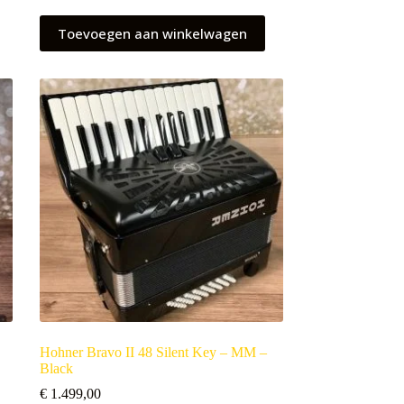
Toevoegen aan winkelwagen
Hohner Bravo II 48 Silent Key – MM –
Black
€
1.499,00