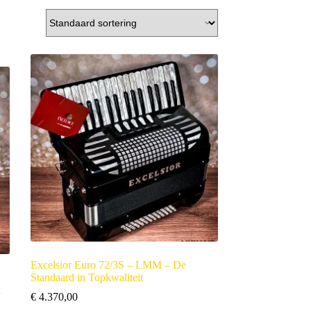
Excelsior Euro 72/3S – LMM – De
Standaard in Topkwaliteit
k
€
4.370,00