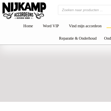
Ga
naar
Producten
de
zoeken
inhoud
Home
Word VIP
Vind mijn accordeon
Reparatie & Onderhoud
Onde