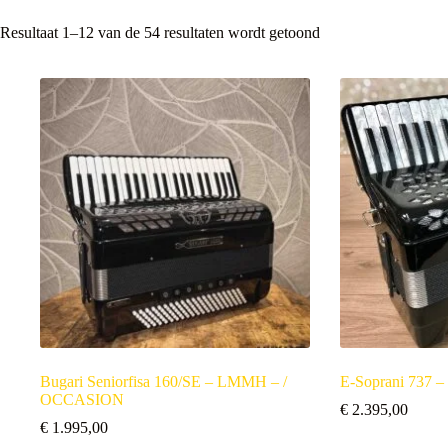
Resultaat 1–12 van de 54 resultaten wordt getoond
Bugari Seniorfisa 160/SE – LMMH – /
E-Soprani 737 
OCCASION
€
2.395,00
€
1.995,00