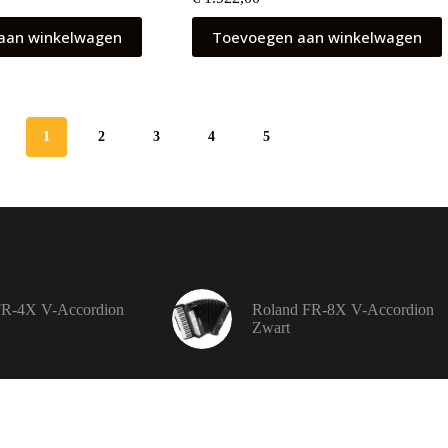
aan winkelwagen
Toevoegen aan winkelwagen
1
2
3
4
5
FR-4X V-Accordion
Roland FR-8X V-Accordion
Zwart