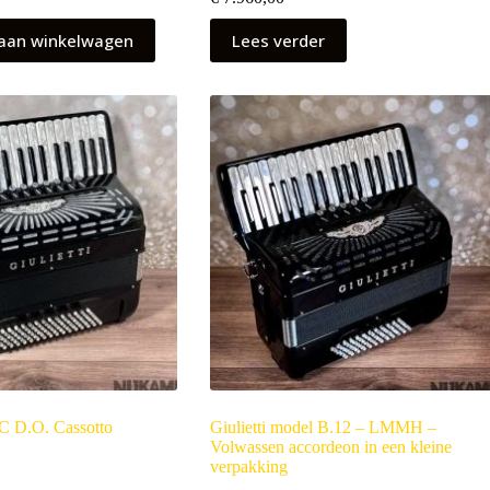
aan winkelwagen
Lees verder
HC D.O. Cassotto
Giulietti model B.12 – LMMH –
Volwassen accordeon in een kleine
verpakking