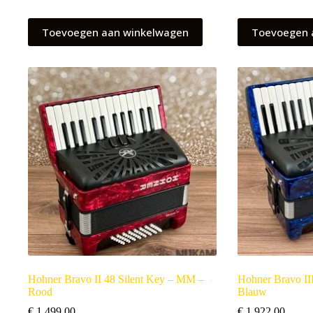
Toevoegen aan winkelwagen
Toevoegen 
Hohner Bravo II 48 Silent Key – MM –
Hohner Bravo II
Rood
Blauw
€
1.499,00
€
1.922,00