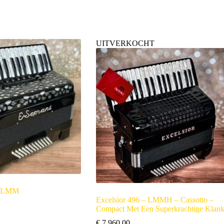
UITVERKOCHT
– LMM
Excelsior 496 – LMMH – Cassotto –
Compact Met Een Superkrachtige Klan
€
7.960,00