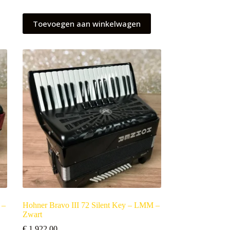
Toevoegen aan winkelwagen
 –
Hohner Bravo III 72 Silent Key – LMM –
Zwart
€
1.922,00