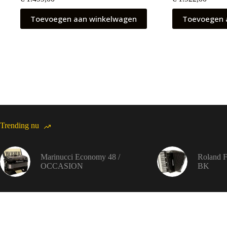
Toevoegen aan winkelwagen
Toevoegen 
Trending nu
Marinucci Economy 48 /
Roland 
OCCASION
BK