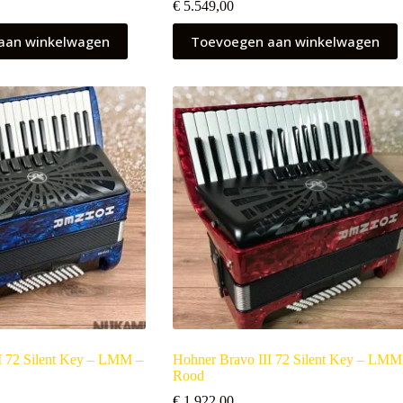
€
5.549,00
aan winkelwagen
Toevoegen aan winkelwagen
I 72 Silent Key – LMM –
Hohner Bravo III 72 Silent Key – LMM
Rood
€
1.922,00