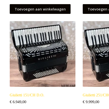
Toevoegen aan winkelwagen
Toevoegen 
Giulietti 151/CH D.O.
Giulietti 251/C
€
6.949,00
€
9.999,00