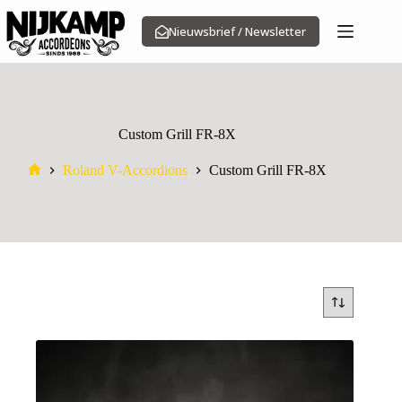
Ga
naar
Nieuwsbrief / Newsletter
de
inhoud
Custom Grill FR-8X
Roland V-Accordions
Custom Grill FR-8X
Home