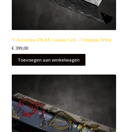
V-Accordion FR-8X Custom Grill – Christmas White
€
399,00
Toevoegen aan winkelwagen