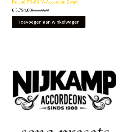
Roland FR-8X V-Accordion Zwart
€
5.794,00
€
6.639,00
Oorspronkelijke
Huidige
prijs
prijs
Toevoegen aan winkelwagen
was:
is:
€ 6.639,00.
€ 5.794,00.