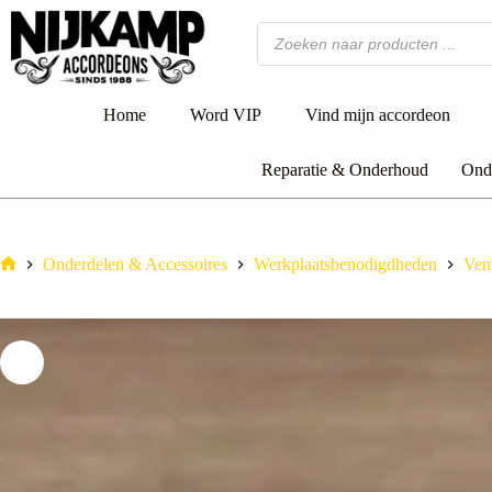
Ga
naar
Producten
de
zoeken
inhoud
Home
Word VIP
Vind mijn accordeon
Reparatie & Onderhoud
Onde
Onderdelen & Accessoires
Werkplaatsbenodigdheden
Ven
Home