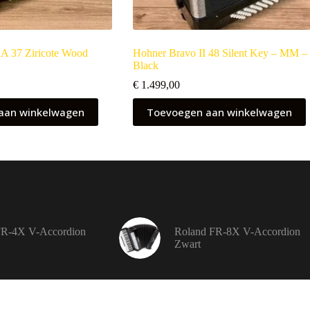
A 37 Ziricote Wood
Hohner Bravo II 48 Silent Key – MM –
Black
€
1.499,00
aan winkelwagen
Toevoegen aan winkelwagen
FR-4X V-Accordion
Roland FR-8X V-Accordion
Zwart