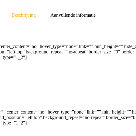
Beschrijving
Aanvullende informatie
nter_content=”no” hover_type=”none” link=”” min_height=”” hide_on_mo
=”left top” background_repeat=”no-repeat” border_size=”0″ border_
”” type=”1_2″]
”” center_content=”no” hover_type=”none” link=”” min_height=”” hide_
_position=”left top” background_repeat=”no-repeat” border_size=”0″
”” type=”1_2″]