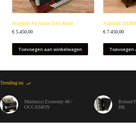
Scandalli Air Junior D.O. Rood
Scandalli TIERR
€
5.450,00
€
7.450,00
Toevoegen aan winkelwagen
Toevoegen 
Trending nu
Marinucci Economy 48 /
Roland 
OCCASION
BK