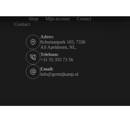
Shop
Mijn account
Contact
Contact
Adres:
Schumanpark 165, 7336
AS Apeldoorn, NL.
Telefoon:
+31 55 355 73 56
Email:
info@gertnijkamp.nl