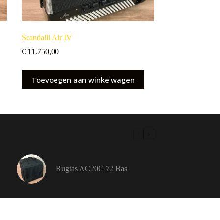
Scandalli Air IV
€
11.750,00
Toevoegen aan winkelwagen
Rugtas AC20C 72 Bas