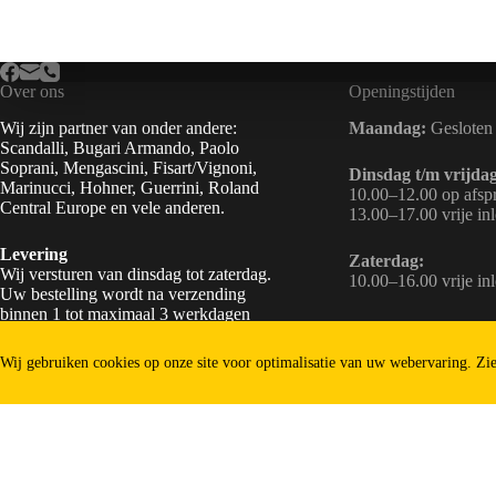
Over ons
Openingstijden
Wij zijn partner van onder andere:
Maandag:
Gesloten
Scandalli, Bugari Armando, Paolo
Soprani, Mengascini, Fisart/Vignoni,
Dinsdag t/m vrijdag
Marinucci, Hohner, Guerrini, Roland
10.00–12.00 op afsp
Central Europe en vele anderen.
13.00–17.00 vrije in
Levering
Zaterdag:
Wij versturen van dinsdag tot zaterdag.
10.00–16.00 vrije in
Uw bestelling wordt na verzending
binnen 1 tot maximaal 3 werkdagen
Zondag:
Gesloten
geleverd door POST.NL. Na
goedgekeurde betaling voor 16.00 uur:
Wij gebruiken cookies op onze site voor optimalisatie van uw webervaring. Zi
verzending op dezelfde dag.
Translate »
Copyright © 2026 - Gert Nijkamp Accordeons, KvK 63580748.