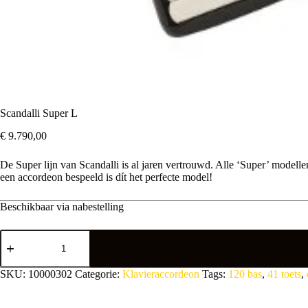
Scandalli Super L
€
9.790,00
De Super lijn van Scandalli is al jaren vertrouwd. Alle ‘Super’ modell
een accordeon bespeeld is dít het perfecte model!
Beschikbaar via nabestelling
Scandalli
Super
L
aantal
A
SKU:
10000302
Categorie:
Klavieraccordeon
Tags:
120 bas
,
41 toets
,
l
t