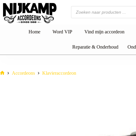
Ga
naar
Producten
de
zoeken
inhoud
Home
Word VIP
Vind mijn accordeon
Reparatie & Onderhoud
Onde
Accordeons
Klavieraccordeon
Home