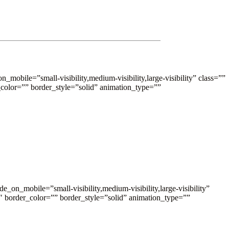
bile=”small-visibility,medium-visibility,large-visibility” class=””
color=”” border_style=”solid” animation_type=””
on_mobile=”small-visibility,medium-visibility,large-visibility”
 border_color=”” border_style=”solid” animation_type=””