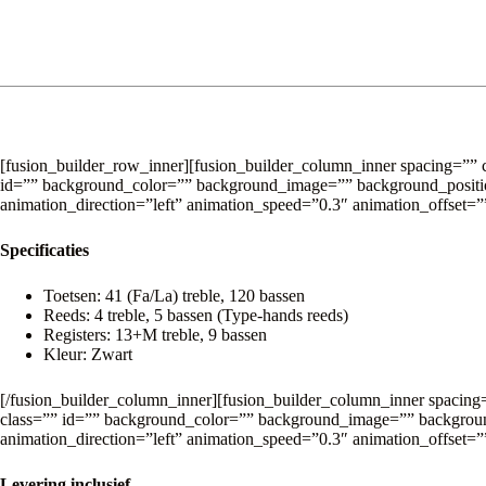
e
r
n
a
t
i
v
e
:
[fusion_builder_row_inner][fusion_builder_column_inner spacing=”” ce
id=”” background_color=”” background_image=”” background_position
animation_direction=”left” animation_speed=”0.3″ animation_offset=
Specificaties
Toetsen: 41 (Fa/La) treble, 120 bassen
Reeds: 4 treble, 5 bassen (Type-hands reeds)
Registers: 13+M treble, 9 bassen
Kleur: Zwart
[/fusion_builder_column_inner][fusion_builder_column_inner spacing=
class=”” id=”” background_color=”” background_image=”” background
animation_direction=”left” animation_speed=”0.3″ animation_offset=
Levering inclusief