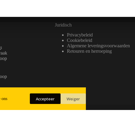
Juridisch
Privacybeleid
Cookiebeleid
Algemene leveringsvoorwaarden
:
Retouren en herroeping
raak
loop
loop
Accepteer
Weiger
e ons
cookiebeleid