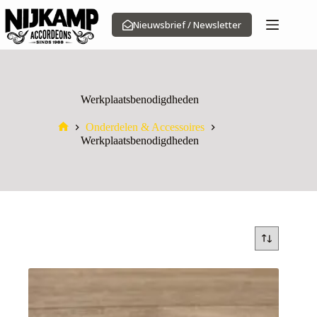
Ga
naar
Nieuwsbrief / Newsletter
de
inhoud
Werkplaatsbenodigdheden
Onderdelen & Accessoires
Home
Werkplaatsbenodigdheden