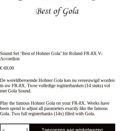
Sound Set ‘Best of Hohner Gola’ for Roland FR-8X V-
Accordion
€
69,00
De wereldberoemde Hohner Gola kan nu vereeuwigd worden
in uw FR-8X. Twee volledige registerbanken (14 stuks) vol
met Gola Sound.
Play the famous Hohner Gola on your FR-8X. Weeks have
been spend to adjust all parameters exactly like the famous
Gola. Two full registerbanks (14x) filled with Gola.
Sound
Toevoegen aan winkelwagen
Set