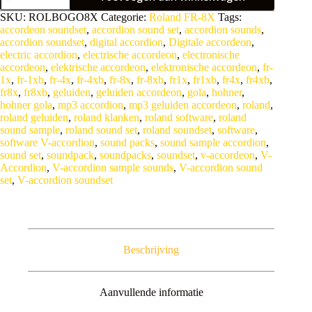
'Best
A
SKU:
ROLBOGO8X
Categorie:
Roland FR-8X
Tags:
of
l
accordeon soundset
,
accordion sound set
,
accordion sounds
,
Hohner
t
accordion soundset
,
digital accordion
,
Digitale accordeon
,
Gola'
e
electric accordion
,
electrische accordeon
,
electronische
for
r
accordeon
,
elektrische accordeon
,
elektronische accordeon
,
fr-
Roland
n
1x
,
fr-1xb
,
fr-4x
,
fr-4xb
,
fr-8x
,
fr-8xb
,
fr1x
,
fr1xb
,
fr4x
,
fr4xb
,
FR-
a
fr8x
,
fr8xb
,
geluiden
,
geluiden accordeon
,
gola
,
hohner
,
8X
t
hohner gola
,
mp3 accordion
,
mp3 geluiden accordeon
,
roland
,
V-
i
roland geluiden
,
roland klanken
,
roland software
,
roland
Accordion
aantal
v
sound sample
,
roland sound set
,
roland soundset
,
software
,
e
software V-accordion
,
sound packs
,
sound sample accordion
,
:
sound set
,
soundpack
,
soundpacks
,
soundset
,
v-accordeon
,
V-
Accordion
,
V-accordion sample sounds
,
V-accordion sound
set
,
V-accordion soundset
Beschrijving
Aanvullende informatie