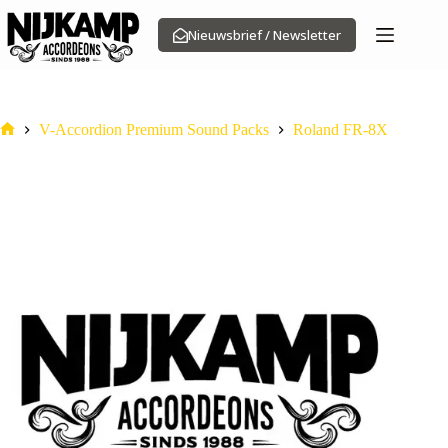
Ga
naar
Nieuwsbrief / Newsletter
de
inhoud
V-Accordion Premium Sound Packs
Roland FR-8X
Home