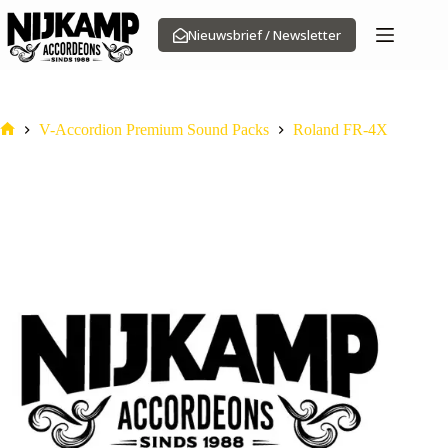
Ga
naar
Nieuwsbrief / Newsletter
de
inhoud
V-Accordion Premium Sound Packs
Roland FR-4X
Home