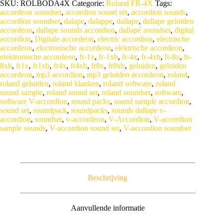
A
SKU:
ROLBODA4X
Categorie:
Roland FR-4X
Tags:
of
l
accordeon soundset
,
accordion sound set
,
accordion sounds
,
Dallape’
t
accordion soundset
,
dalape
,
dalappe
,
dallape
,
dallape geluiden
for
e
accordeon
,
dallape sounds accordion
,
dallapé soundset
,
digital
Roland
r
accordion
,
Digitale accordeon
,
electric accordion
,
electrische
FR-
n
accordeon
,
electronische accordeon
,
elektrische accordeon
,
4X
a
elektronische accordeon
,
fr-1x
,
fr-1xb
,
fr-4x
,
fr-4xb
,
fr-8x
,
fr-
V-
t
8xb
,
fr1x
,
fr1xb
,
fr4x
,
fr4xb
,
fr8x
,
fr8xb
,
geluiden
,
geluiden
Accordion
i
accordeon
,
mp3 accordion
,
mp3 geluiden accordeon
,
roland
,
aantal
v
roland geluiden
,
roland klanken
,
roland software
,
roland
e
sound sample
,
roland sound set
,
roland soundset
,
software
,
:
software V-accordion
,
sound packs
,
sound sample accordion
,
sound set
,
soundpack
,
soundpacks
,
sounds dallape v-
accordion
,
soundset
,
v-accordeon
,
V-Accordion
,
V-accordion
sample sounds
,
V-accordion sound set
,
V-accordion soundset
Beschrijving
Aanvullende informatie