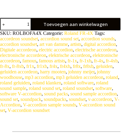
Sound
Toevoegen aan winkelwagen
Set
'Best
A
SKU:
ROLBOFA4X
Categorie:
Roland FR-4X
Tags:
of
l
accordeon soundset
,
accordion sound set
,
accordion sounds
,
Famous
t
accordion soundset
,
art van damme
,
artists
,
digital accordion
,
Artists'
e
Digitale accordeon
,
electric accordion
,
electrische accordeon
,
for
r
electronische accordeon
,
elektrische accordeon
,
elektronische
Roland
n
accordeon
,
famous
,
famous artists
,
fr-1x
,
fr-1xb
,
fr-4x
,
fr-4xb
,
FR-
a
fr-8x
,
fr-8xb
,
fr1x
,
fr1xb
,
fr4x
,
fr4xb
,
fr8x
,
fr8xb
,
geluiden
,
4X
t
geluiden accordeon
,
harry mooten
,
johnny meijer
,
johnny
V-
i
woodhouse
,
mp3 accordion
,
mp3 geluiden accordeon
,
roland
,
Accordion
aantal
v
roland geluiden
,
roland klanken
,
roland software
,
roland
e
sound sample
,
roland sound set
,
roland soundset
,
software
,
:
software V-accordion
,
sound packs
,
sound sample accordion
,
sound set
,
soundpack
,
soundpacks
,
soundset
,
v-accordeon
,
V-
Accordion
,
V-accordion sample sounds
,
V-accordion sound
set
,
V-accordion soundset