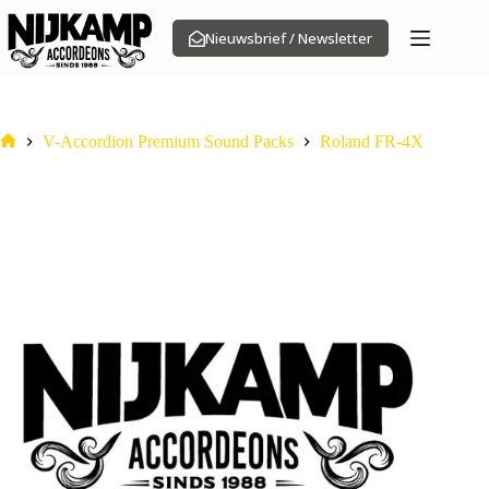
Ga
naar
Nieuwsbrief / Newsletter
de
inhoud
V-Accordion Premium Sound Packs
Roland FR-4X
Home